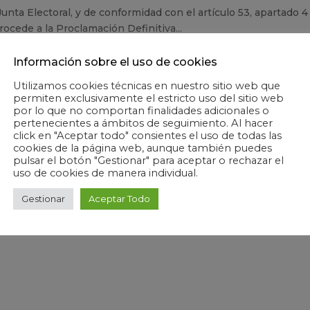
ta Electoral, y de conformidad con el artículo 53, apartado 4
ocede a la Proclamación Definitiva...
Información sobre el uso de cookies
IMAVERA Y SAN ISIDRO
Utilizamos cookies técnicas en nuestro sitio web que
permiten exclusivamente el estricto uso del sitio web
por lo que no comportan finalidades adicionales o
pertenecientes a ámbitos de seguimiento. Al hacer
click en "Aceptar todo" consientes el uso de todas las
n las instalaciones del Canal de Remo Puente de la Princesa
cookies de la página web, aunque también puedes
pulsar el botón "Gestionar" para aceptar o rechazar el
orías alevín, infantil, cadete y juvenil con una alta participaci
uso de cookies de manera individual.
scapamos...
Gestionar
Aceptar Todo