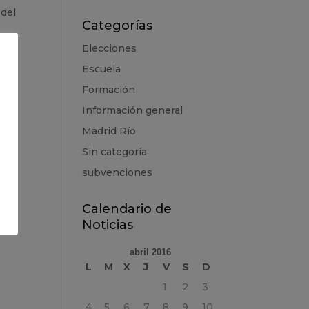
 del
Categorías
Elecciones
Escuela
Formación
Información general
Madrid Río
Sin categoría
ón a
subvenciones
Calendario de
Noticias
abril 2016
L
M
X
J
V
S
D
1
2
3
4
5
6
7
8
9
10