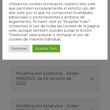
Utilizamos cookies técnicas en nuestro sitio web
que permiten exclusivamente el estricto uso del
sitio web por lo que no comportan finalidades
adicionales o pertenecientes a ámbitos de
Modificación Estatutos - Orden
seguimiento. Al hacer click en "Aceptar todo"
93/2016 - 22 de marzo 2016
consientes el uso de todas las cookies de la página
web, aunque también puedes pulsar el botón
"Gestionar" para aceptar o rechazar el uso de
cookies de manera individual.
Modificación Estatutos - Orden
Gestionar
Aceptar Todo
408/2020 - 25 de agosto 2020
Modificación Estatutos - Orden
899/2022, de 02 de junio de
2022
Modificación Estatutos - Orden