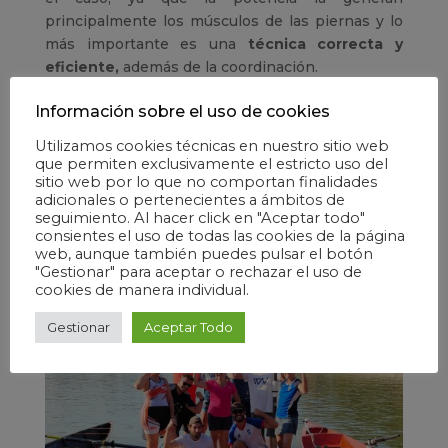
principalmente los músculos de las piernas y lo
más importante es una
técnica correcta y
eficiente,
además de la coordinación.
Estamos convencidos de que su equipo sacará
Información sobre el uso de cookies
mucho provecho de la experiencia y se irán de
Utilizamos cookies técnicas en nuestro sitio web
nuestras instalaciones con un recuerdo duradero
que permiten exclusivamente el estricto uso del
y una verdadera sensación de satisfacción y de
sitio web por lo que no comportan finalidades
objetivos cumplidos
. De hecho, la experiencia
adicionales o pertenecientes a ámbitos de
seguimiento. Al hacer click en "Aceptar todo"
será más memorable que la formación de equipos
consientes el uso de todas las cookies de la página
“tradicional” que suele tener lugar en una oficina,
web, aunque también puedes pulsar el botón
un centro de formación.
"Gestionar" para aceptar o rechazar el uso de
cookies de manera individual.
Gestionar
Aceptar Todo