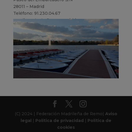
28011 – Madrid
Teléfono: 91.230.04.67
email: contacto@remomadrid.com
(C) 2024 | Federación Madrileña de Remo|
Aviso
legal
|
Política de privacidad
|
Política de
cookies