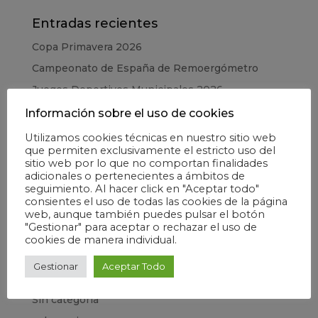
Entradas recientes
Copa Primavera 2026
Campeonato de España de Remoergómetro
Juegos Deportivos Municipales 2026
CESA – Campeonato de España en Edad Escolar
Información sobre el uso de cookies
Copa de la Juventud 2025
Utilizamos cookies técnicas en nuestro sitio web
que permiten exclusivamente el estricto uso del
sitio web por lo que no comportan finalidades
Categorías
adicionales o pertenecientes a ámbitos de
seguimiento. Al hacer click en "Aceptar todo"
Elecciones
consientes el uso de todas las cookies de la página
web, aunque también puedes pulsar el botón
Escuela
"Gestionar" para aceptar o rechazar el uso de
Formación
cookies de manera individual.
Información general
Gestionar
Aceptar Todo
Madrid Río
Sin categoría