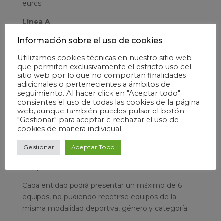
euros.
Línea A
Para la realización de su programa deportivo en la
Información sobre el uso de cookies
temporada 2020-2021, reconociendo y
Utilizamos cookies técnicas en nuestro sitio web
fomentando las acciones de promoción deportiva
que permiten exclusivamente el estricto uso del
de base desarrolladas por las entidades: escuelas y
sitio web por lo que no comportan finalidades
adicionales o pertenecientes a ámbitos de
participación en competiciones de carácter local y
seguimiento. Al hacer click en "Aceptar todo"
autonómico, principalmente.
consientes el uso de todas las cookies de la página
web, aunque también puedes pulsar el botón
Línea B
"Gestionar" para aceptar o rechazar el uso de
cookies de manera individual.
Para su participación en alguna de las tres máximas
categorías nacionales en competiciones oficiales
Gestionar
Aceptar Todo
de equipo, de carácter no profesional, durante la
temporada 2020-2021.
Cada entidad podrá presentar un máximo de 6
equipos, no pudiendo repetirse equipos de la
misma modalidad deportiva, género y categoría.