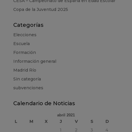
CESA – Campeonato de España en Edad Escolar
Copa de la Juventud 2025
Categorías
Elecciones
Escuela
Formación
Información general
Madrid Río
Sin categoría
subvenciones
Calendario de Noticias
abril 2021
L
M
X
J
V
S
D
1
2
3
4