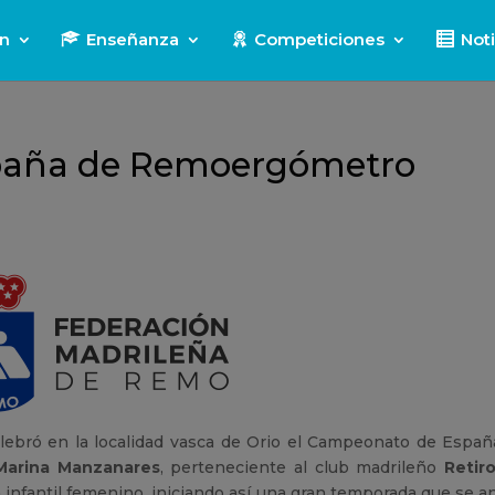
ón
Enseñanza
Competiciones
Noti
paña de Remoergómetro
elebró en la localidad vasca de Orio el Campeonato de Españ
Marina Manzanares
, perteneciente al club madrileño
Retir
 infantil femenino, iniciando así una gran temporada que se a