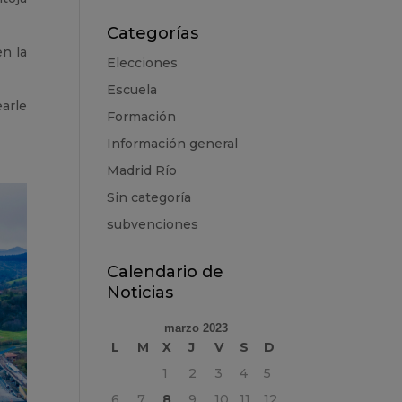
Categorías
en la
Elecciones
Escuela
earle
Formación
Información general
Madrid Río
Sin categoría
subvenciones
Calendario de
Noticias
marzo 2023
L
M
X
J
V
S
D
1
2
3
4
5
6
7
8
9
10
11
12