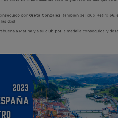
conseguido por
Greta González
, también del club Retiro 66, 
las dos!
abuena a Marina y a su club por la medalla conseguida, y des
!