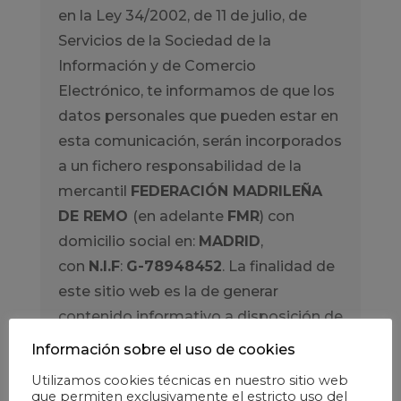
en la Ley 34/2002, de 11 de julio, de
Servicios de la Sociedad de la
Información y de Comercio
Electrónico, te informamos de que los
datos personales que pueden estar en
esta comunicación, serán incorporados
a un fichero responsabilidad de la
mercantil
FEDERACIÓN MADRILEÑA
DE REMO
(en adelante
FMR
) con
domicilio social en:
MADRID
,
con
N.I.F
:
G-78948452
. La finalidad de
este sitio web es la de generar
contenido informativo a disposición de
los usuarios para crear canales de
Información sobre el uso de cookies
información, opiniones y colaboración.
Utilizamos cookies técnicas en nuestro sitio web
que permiten exclusivamente el estricto uso del