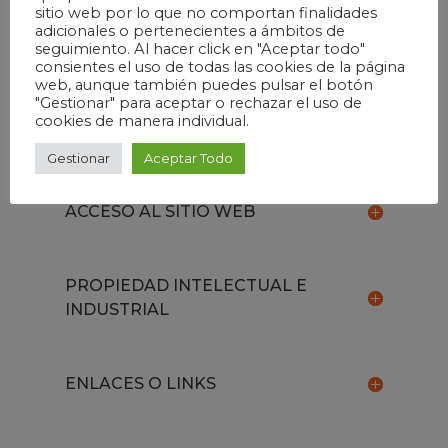
También puedes contactarnos
sitio web por lo que no comportan finalidades
adicionales o pertenecientes a ámbitos de
remitiéndonos un correo electrónico
seguimiento. Al hacer click en "Aceptar todo"
a
contacto@remomadrid.org
consientes el uso de todas las cookies de la página
web, aunque también puedes pulsar el botón
"Gestionar" para aceptar o rechazar el uso de
cookies de manera individual.
OBJETO
Gestionar
Aceptar Todo
ACCESO AL SITIO WEB
PROPIEDAD INTELECTUAL E
INDUSTRIAL
ENLACES O LINKS