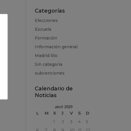
Categorías
Elecciones
Escuela
Formación
Información general
Madrid Río
Sin categoría
subvenciones
Calendario de
Noticias
abril 2020
L
M
X
J
V
S
D
1
2
3
4
5
6
7
8
9
10
11
12