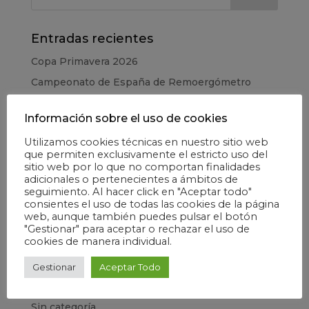
Entradas recientes
Copa Primavera 2026
Campeonato de España de Remoergómetro
Juegos Deportivos Municipales 2026
Información sobre el uso de cookies
CESA – Campeonato de España en Edad Escolar
Utilizamos cookies técnicas en nuestro sitio web
Copa de la Juventud 2025
que permiten exclusivamente el estricto uso del
sitio web por lo que no comportan finalidades
adicionales o pertenecientes a ámbitos de
Categorías
seguimiento. Al hacer click en "Aceptar todo"
Elecciones
consientes el uso de todas las cookies de la página
web, aunque también puedes pulsar el botón
Escuela
"Gestionar" para aceptar o rechazar el uso de
cookies de manera individual.
Formación
Información general
Gestionar
Aceptar Todo
Madrid Río
Sin categoría