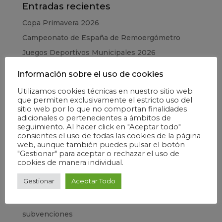
Entradas recientes
Copa Primavera 2026
Campeonato de España de Remoergómetro
Juegos Deportivos Municipales 2026
CESA – Campeonato de España en Edad Escolar
Información sobre el uso de cookies
Copa de la Juventud 2025
Utilizamos cookies técnicas en nuestro sitio web
que permiten exclusivamente el estricto uso del
Categorías
sitio web por lo que no comportan finalidades
adicionales o pertenecientes a ámbitos de
Elecciones
seguimiento. Al hacer click en "Aceptar todo"
consientes el uso de todas las cookies de la página
Escuela
web, aunque también puedes pulsar el botón
"Gestionar" para aceptar o rechazar el uso de
Formación
cookies de manera individual.
Información general
Gestionar
Aceptar Todo
Madrid Río
Sin categoría
subvenciones