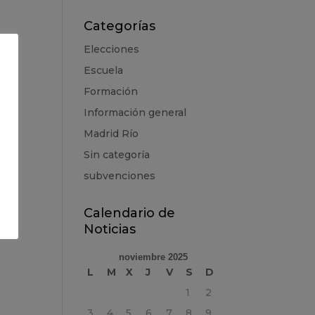
Categorías
Elecciones
Escuela
Formación
Información general
Madrid Río
Sin categoría
subvenciones
Calendario de
Noticias
noviembre 2025
L
M
X
J
V
S
D
1
2
3
4
5
6
7
8
9