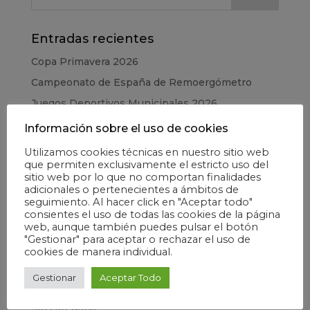
Entradas recientes
Copa Primavera 2026
Campeonato de España de Remoergómetro
Juegos Deportivos Municipales 2026
CESA – Campeonato de España en Edad Escolar
Información sobre el uso de cookies
Copa de la Juventud 2025
Utilizamos cookies técnicas en nuestro sitio web
que permiten exclusivamente el estricto uso del
sitio web por lo que no comportan finalidades
Categorías
adicionales o pertenecientes a ámbitos de
seguimiento. Al hacer click en "Aceptar todo"
Elecciones
consientes el uso de todas las cookies de la página
Escuela
web, aunque también puedes pulsar el botón
"Gestionar" para aceptar o rechazar el uso de
Formación
cookies de manera individual.
Información general
Gestionar
Aceptar Todo
Madrid Río
Sin categoría