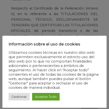
Respecto al Certificado de la Federación (Anexo
II), en lo referente a las TITULACIONES DEL
PERSONAL TÉCNICO, EXCLUSIVAMENTE SE
TENDRÁN QUE CERTIFICAR LAS TITULACIONES
OFICIALES, de periodo transitorio o de las
integradas en las enseñanzas de régimen
especial, NO LA FORMACIÓN FEDERATIVA,
Información sobre el uso de cookies
indicándose de manera clara en el apartado
Utilizamos cookies técnicas en nuestro sitio web
“Denominación de la Titulación Deportiva” En
que permiten exclusivamente el estricto uso del
caso de que existan dudas acerca del carácter
sitio web por lo que no comportan finalidades
oficial de la titulación, se solicitará subsanación a
adicionales o pertenecientes a ámbitos de
la asociación correspondiente lo que conllevará
seguimiento. Al hacer click en "Aceptar todo"
consientes el uso de todas las cookies de la página
la consiguiente emisión de un nuevo certificado
web, aunque también puedes pulsar el botón
por la Federación.
"Gestionar" para aceptar o rechazar el uso de
Comparte esta publicación...
cookies de manera individual.
Gestionar
Aceptar Todo