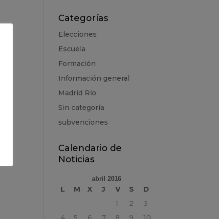
Categorías
Elecciones
Escuela
Formación
Información general
Madrid Río
Sin categoría
subvenciones
Calendario de
Noticias
abril 2016
L
M
X
J
V
S
D
1
2
3
4
5
6
7
8
9
10