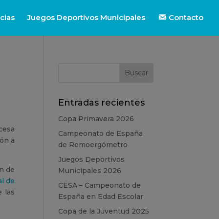
cias
Juegos Deportivos Municipales
Contacto
Entradas recientes
Copa Primavera 2026
cesa
Campeonato de España
ión a
de Remoergómetro
Juegos Deportivos
ón de
Municipales 2026
l de
CESA – Campeonato de
e las
España en Edad Escolar
Copa de la Juventud 2025