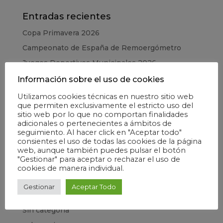
Entradas recientes
Copa Primavera 2026
Campeonato de España de Remoergómetro
Juegos Deportivos Municipales 2026
CESA – Campeonato de España en Edad Escolar
Información sobre el uso de cookies
Copa de la Juventud 2025
Utilizamos cookies técnicas en nuestro sitio web
que permiten exclusivamente el estricto uso del
sitio web por lo que no comportan finalidades
Categorías
adicionales o pertenecientes a ámbitos de
seguimiento. Al hacer click en "Aceptar todo"
Elecciones
consientes el uso de todas las cookies de la página
web, aunque también puedes pulsar el botón
Escuela
"Gestionar" para aceptar o rechazar el uso de
Formación
cookies de manera individual.
Información general
Gestionar
Aceptar Todo
Madrid Río
Sin categoría